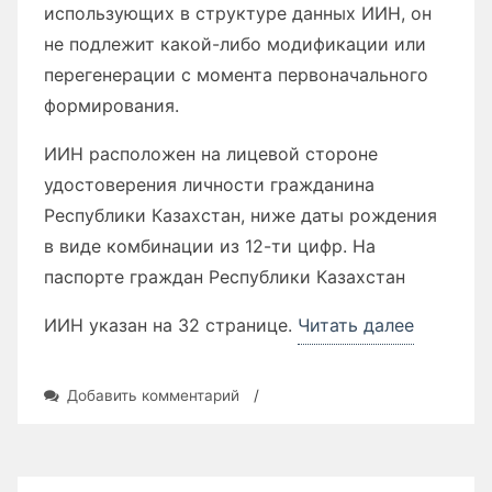
использующих в структуре данных ИИН, он
не подлежит какой-либо модификации или
перегенерации с момента первоначального
формирования.
ИИН расположен на лицевой стороне
удостоверения личности гражданина
Республики Казахстан, ниже даты рождения
в виде комбинации из 12-ти цифр. На
паспорте граждан Республики Казахстан
«Индиви
ИИН указан на 32 странице.
Читать далее
идентиф
номер
к
Добавить комментарий
/
(ИИН)»
записи
Индивидуальный
идентификационный
номер