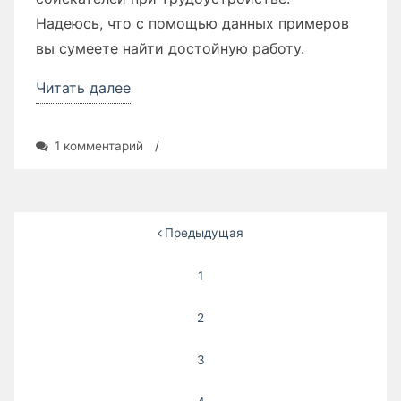
Надеюсь, что с помощью данных примеров
вы сумеете найти достойную работу.
«Образцы
Читать далее
резюме
и
к
1 комментарий
/
шаблоны»
записи
Образцы
резюме
и
Пагинация
Предыдущая
шаблоны
записей
1
2
3