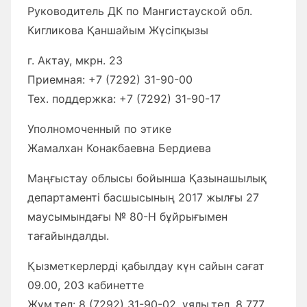
Руководитель ДК по Мангистауской обл.
Кигликова Қаншайым Жүсіпқызы
г. Актау, мкрн. 23
Приемная: +7 (7292) 31-90-00
Тех. поддержка: +7 (7292) 31-90-17
Уполномоченный по этике
Жамалхан Конакбаевна Бердиева
Маңғыстау облысы бойынша Қазынашылық
департаменті басшысының 2017 жылғы 27
маусымындағы № 80-Н бұйрығымен
тағайындалды.
Қызметкерлерді қабылдау күн сайын сағат
09.00, 203 кабинетте
Жұм.тел: 8 (7292) 31-90-02, ұялы.тел. 8 777