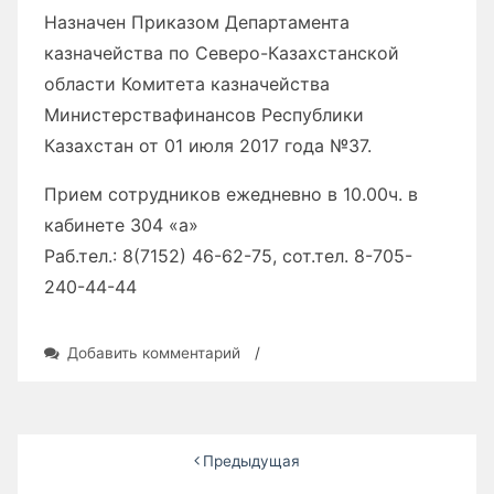
Назначен Приказом Департамента
казначейства по Северо-Казахстанской
области Комитета казначейства
Министерствафинансов Республики
Казахстан от 01 июля 2017 года №37.
Прием сотрудников ежедневно в 10.00ч. в
кабинете 304 «а»
Раб.тел.: 8(7152) 46-62-75, сот.тел. 8-705-
240-44-44
к
Добавить комментарий
/
записи
Департамент
казначейства
по
Пагинация
Предыдущая
СКО
записей