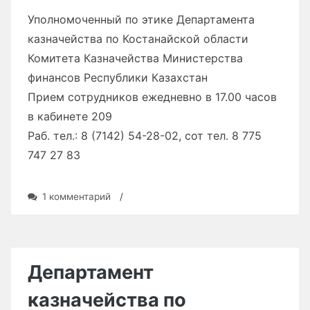
Уполномоченный по этике Департамента
казначейства по Костанайской области
Комитета Казначейства Министерства
финансов Республики Казахстан
Прием сотрудников ежедневно в 17.00 часов
в кабинете 209
Раб. тел.: 8 (7142) 54-28-02, сот тел. 8 775
747 27 83
к
1 комментарий
/
записи
Департамент
казначейства
по
Костанайской
Департамент
области
казначейства по