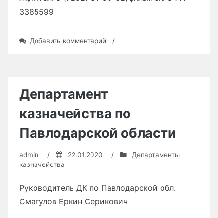
3385599
к
Добавить комментарий
/
записи
Департамент
казначейства
по
Мангистауской
Департамент
области
казначейства по
Павлодарской области
admin
/
22.01.2020
/
Департаменты
казначейства
Руководитель ДК по Павлодарской обл.
Смагулов Еркин Серикович