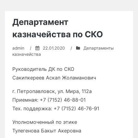
Департамент
казначейства
по
Павлодарской
Департамент
области
казначейства по СКО
admin
/
22.01.2020
/
Департаменты
казначейства
Руководитель ДК по CКО
Сакипкереев Аскап Жоламанович
г. Петропавловск, ул. Мира, 112а
Приемная: +7 (7152) 46-88-01
Тех. поддержка: +7 (7152) 46-76-91
Уполномоченный по этике
Тулегенова Бакыт Акеровна