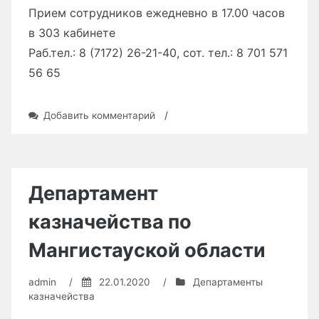
Прием сотрудников ежедневно в 17.00 часов
в 303 кабинете
Раб.тел.: 8 (7172) 26-21-40, сот. тел.: 8 701 571
56 65
к
Добавить комментарий
/
записи
Департамент
казначейства
по
Кызылординской
Департамент
области
казначейства по
Мангистауской области
admin
/
22.01.2020
/
Департаменты
казначейства