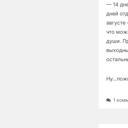
— 14 дне
дней отд
августе 
что мож
души. П
выходны
остальн
Ну…пож
1 ком