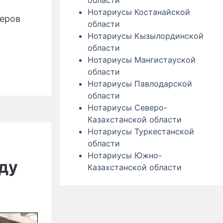
области
Нотариусы Костанайской
меров
области
Нотариусы Кызылординской
Налоговый
области
одекс
Нотариусы Мангистауской
области
019»
Нотариусы Павлодарской
области
Нотариусы Северо-
Казахстанской области
Нотариусы Туркестанской
области
Нотариусы Южно-
оду
Казахстанской области