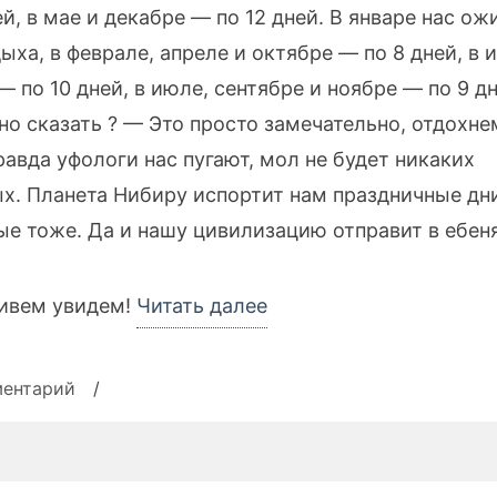
й, в мае и декабре — по 12 дней. В январе нас ож
ыха, в феврале, апреле и октябре — по 8 дней, в 
— по 10 дней, в июле, сентябре и ноябре — по 9 дн
но сказать ? — Это просто замечательно, отдохне
равда уфологи нас пугают, мол не будет никаких
х. Планета Нибиру испортит нам праздничные дни
ые тоже. Да и нашу цивилизацию отправит в ебен
«Праздничные
ивем увидем!
Читать далее
и
выходные
к
ментарий
/
дни
записи
Праздничные
в
и
Республике
выходные