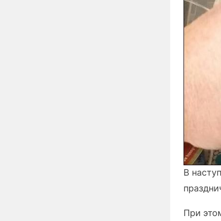
В насту
праздни
При это