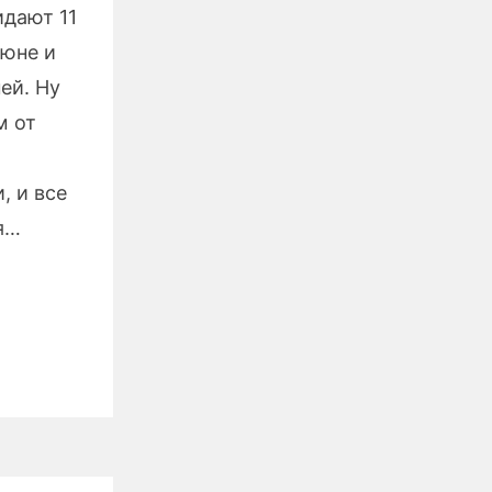
идают 11
июне и
ей. Ну
м от
, и все
я…