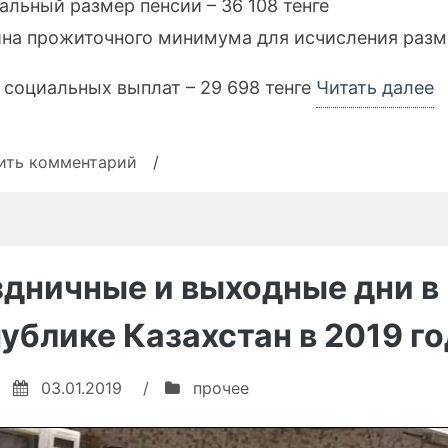
альный размер пенсии – 36 108 тенге
ина прожиточного минимума для исчисления раз
«
 социальных выплат – 29 698 тенге
Читать далее
К
2
к
ить комментарий
/
записи
Налоговый
Кодекс
2019
дничные и выходные дни в
ублике Казахстан в 2019 г
03.01.2019
/
прочее