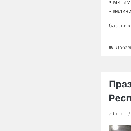
• миним
• велич
базовых
Добав
Праз
Респ
admin
/