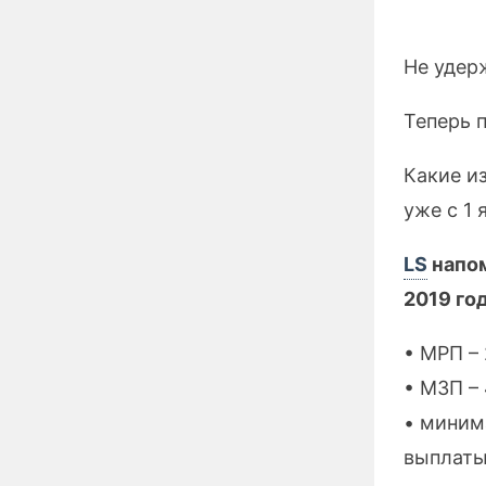
Не удерж
Теперь п
Какие и
уже с 1 
LS
напом
2019 го
• МРП – 
• МЗП – 
• миним
выплаты 