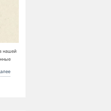
в нашей
енные
«Профессиональные
далее
праздники
в
Казахстане»