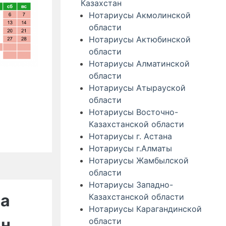
Казахстан
Нотариусы Акмолинской
области
Нотариусы Актюбинской
области
Нотариусы Алматинской
области
Нотариусы Атырауской
области
Нотариусы Восточно-
Казахстанской области
Нотариусы г. Астана
Нотариусы г.Алматы
Нотариусы Жамбылской
области
Нотариусы Западно-
на
Казахстанской области
Нотариусы Карагандинской
ан
области