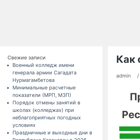
Как 
Свежие записи
Военный колледж имени
генерала армии Сагадата
admin
/
Нурмагамбетова
Минимальные расчетные
П
показатели (МРП, МЗП)
Порядок отмены занятий в
школах (колледжах) при
Рес
неблагоприятных погодных
условиях
Праздничные и выходные дни в