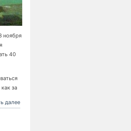
3 ноября
я
ать 40
ваться
как за
«Производственный
ть далее
календарь
на
2023